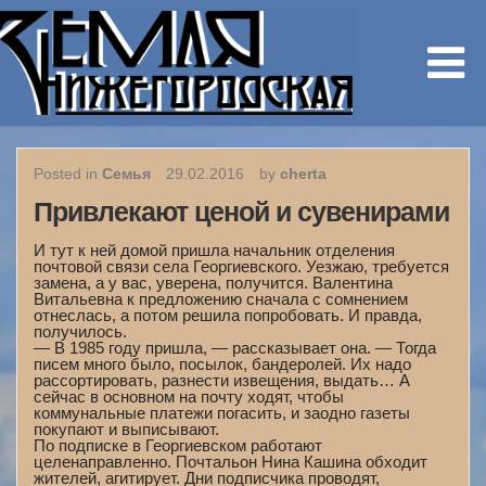
Posted in
Семья
29.02.2016
by
cherta
Привлекают ценой и сувенирами
И тут к ней домой пришла начальник отделения
почтовой связи села Георгиевского. Уезжаю, требуется
замена, а у вас, уверена, получится. Валентина
Витальевна к предложению сначала с сомнением
отнеслась, а потом решила попробовать. И правда,
получилось.
— В 1985 году пришла, — рассказывает она. — Тогда
писем много было, посылок, бандеролей. Их надо
рассортировать, разнести извещения, выдать… А
сейчас в основном на почту ходят, чтобы
коммунальные платежи погасить, и заодно газеты
покупают и выписывают.
По подписке в Георгиевском работают
целенаправленно. Почтальон Нина Кашина обходит
жителей, агитирует. Дни подписчика проводят,