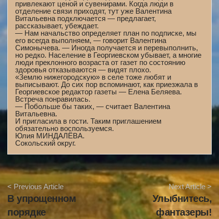
привлекают ценой и сувенирами. Когда люди в
отделение связи приходят, тут уже Валентина
Витальевна подключается — предлагает,
рассказывает, убеждает.
— Нам начальство определяет план по подписке, мы
его всегда выполняем, — говорит Валентина
Симонычева. — Иногда получается и перевыполнить,
но редко. Население в Георгиевском убывает, а многие
люди преклонного возраста от газет по состоянию
здоровья отказываются — видят плохо.
«Землю нижегородскую» в селе тоже любят и
выписывают. До сих пор вспоминают, как приезжала в
Георгиевское редактор газеты — Елена Беляева.
Встреча понравилась.
— Побольше бы таких, — считает Валентина
Витальевна.
И пригласила в гости. Таким приглашением
обязательно воспользуемся.
Юлия МИНДАЛЁВА.
Сокольский округ.
A
< Previous Article
Next Article >
r
В упрощенном
Улыбнитесь,
t
i
порядке
фантазеры!