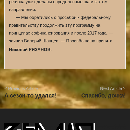
региона уже сделаны определенные шаги в этом
направлении.
— Мы обратились с просьбой к федеральному
правительству продолжить эту программу на
принципах софинансирования и после 2017 года, —
заявил Валерий Шанцев. — Просьба наша принята.
Николай РЯЗАНОВ.
A
< Previous Article
Next Article >
r
А сезон-то удался!
Спасибо, дочка!
t
i
c
l
e
N