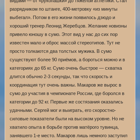
видами — от «рукопашки» до тяжелой атлетики. Стал
разрядником по штанге, 400-метровку «из минуты
выбегал». Потом в его жизни появилось дзюдо и
хороший тренер Леонид Жеребцов. Желание новизны
привело юношу в сумо. Этот вид у нас до сих пор
известен мало и оброс массой стереотипов. Тут не
просто толкаются два толстых мужика. В сумо
существуют более 90 приёмов, а бороться можно и в
категориях до 65 кг. Сумо очень быстрое — схватка
длится обычно 2-3 секунды, так что скорость и
координация тут очень важны. Макаров же вырос в
сумо до участия в чемпионате России, где боролся в
категории до 92 кг. Первые же состязания оказались
удачными. Сергей мог и выиграть, его скоростно-
силовые показатели были на высоком уровне. Но не
хватило опыта в борьбе против матёрого тувинца,
занявшего 1-е место. Макаров лишь немного заступил