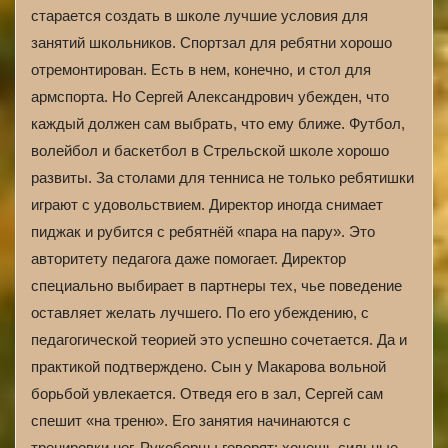
старается создать в школе лучшие условия для
занятий школьников. Спортзал для ребятни хорошо
отремонтирован. Есть в нем, конечно, и стол для
армспорта. Но Сергей Александрович убежден, что
каждый должен сам выбрать, что ему ближе. Футбол,
волейбол и баскетбол в Стрельской школе хорошо
развиты. За столами для тенниса не только ребятишки
играют с удовольствием. Директор иногда снимает
пиджак и рубится с ребятнёй «пара на пару». Это
авторитету педагога даже помогает. Директор
специально выбирает в партнеры тех, чье поведение
оставляет желать лучшего. По его убеждению, с
педагогической теорией это успешно сочетается. Да и
практикой подтверждено. Сын у Макарова вольной
борьбой увлекается. Отведя его в зал, Сергей сам
спешит «на треню». Его занятия начинаются с
тренировки ног. Рукоборцы говорят: хочешь сильные