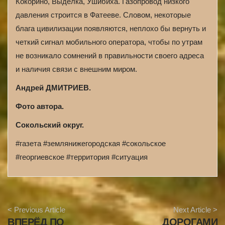
Кокорино, Выделка, Ушибиха. Газопровод низкого
давления строится в Фатееве. Словом, некоторые
блага цивилизации появляются, неплохо бы вернуть и
четкий сигнал мобильного оператора, чтобы по утрам
не возникало сомнений в правильности своего адреса
и наличия связи с внешним миром.
Андрей ДМИТРИЕВ.
Фото автора.
Сокольский округ.
#газета #землянижегородская #сокольское
#георгиевское #территория #ситуация
A
< Previous Article
Next Article >
r
ВПЕРЁД ПО
ДОРОГАМИ
t