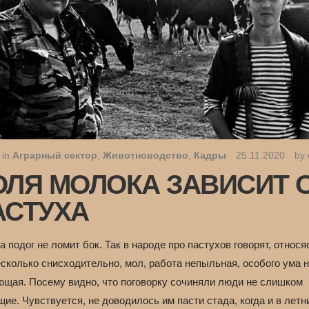
 in
Аграрный сектор
,
Животноводство
,
Кадры
25.11.2020
by
ОЛЯ МОЛОКА ЗАВИСИТ 
АСТУХА
а подог не ломит бок. Так в народе про пастухов говорят, относя
сколько снисходительно, мол, работа непыльная, особого ума 
ющая. Посему видно, что поговорку сочиняли люди не слишком
ие. Чувствуется, не доводилось им пасти стада, когда и в летн