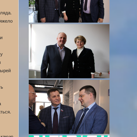
гляда.
тяжело
 и
ку
и
дырей
ть
а
ться.
 какую