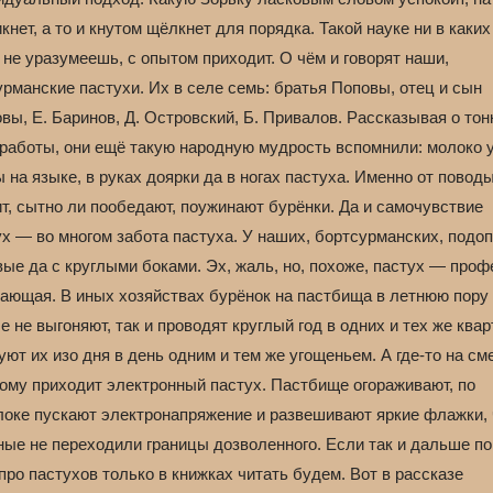
кнет, а то и кнутом щёлкнет для порядка. Такой науке ни в каких
 не уразумеешь, с опытом приходит. О чём и говорят наши,
рманские пастухи. Их в селе семь: братья Поповы, отец и сын
ы, Е. Баринов, Д. Островский, Б. Привалов. Рассказывая о тон
 работы, они ещё такую народную мудрость вспомнили: молоко 
 на языке, в руках доярки да в ногах пастуха. Именно от повод
т, сытно ли пообедают, поужинают бурёнки. Да и самочувствие
ух — во многом забота пастуха. У наших, бортсурманских, подо
ые да с круглыми боками. Эх, жаль, но, похоже, пастух — проф
ающая. В иных хозяйствах бурёнок на пастбища в летнюю пору
 не выгоняют, так и проводят круглый год в одних и тех же квар
уют их изо дня в день одним и тем же угощеньем. А где-то на см
ому приходит электронный пастух. Пастбище огораживают, по
локе пускают электронапряжение и развешивают яркие флажки,
ные не переходили границы дозволенного. Если так и дальше по
про пастухов только в книжках читать будем. Вот в рассказе