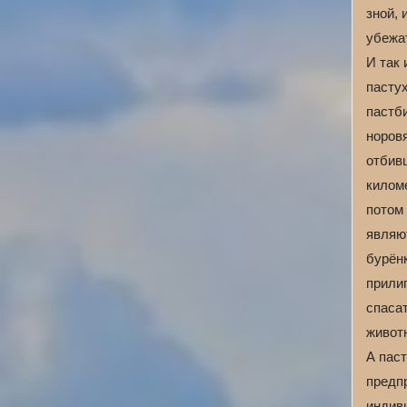
зной, 
убежат
И так 
пасту
пастби
норовя
отбивш
киломе
потом
являю
бурён
прилип
спаса
живот
А паст
предп
индив