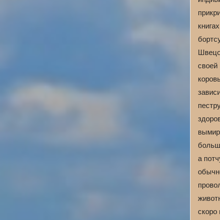
прикри
книгах
бортсу
Швецов
своей
коровы
зависи
пестр
здоров
вымир
больше
а потч
обычн
прово
живот
скоро 