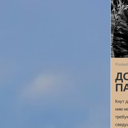
Posted
Д
П
Кнут д
ним не
требу
сведущ