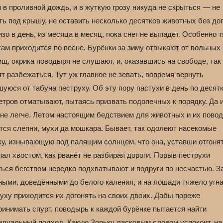
и в проливной дождь, и в жуткую грозу никуда не скрыться — не
ь под крышу, не оставить несколько десятков животных без до
изо в день, из месяца в месяц, пока снег не выпадет. Особенно 
хам приходится по весне. Бурёнки за зиму отвыкают от вольных
щ, окрика поводыря не слушают, и, оказавшись на свободе, так
т разбежаться. Тут уж главное не зевать, вовремя вернуть
уюся от табуна пеструху. Об эту пору пастухи в день по десят
тров отматывают, пытаясь призвать подопечных к порядку. Да 
 не легче. Летом настоящим бедствием для животных и их пово
тся слепни, мухи да мошкара. Бывает, так одолеют насекомые
ку, изнывающую под палящим солнцем, что она, уставши отгоня
ал хвостом, как рванёт не разбирая дороги. Порыв пеструхи
ться бегством нередко подхватывают и подруги по несчастью. З
ными, доведёнными до белого каления, и на лошади тяжело угна
уху приходится их догонять на своих двоих. Дабы пореже
ринимать спурт, поводырь к каждой бурёнке пытается найти
идуальный подход. Какую Зорьку ласковым словом успокоит, на