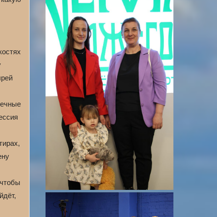
костях
у
ырей
печные
ессия
тирах,
ену
 чтобы
йдёт,