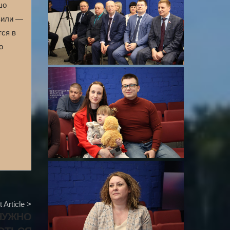
шо
авили —
тся в
о
 Article >
НУЖНО