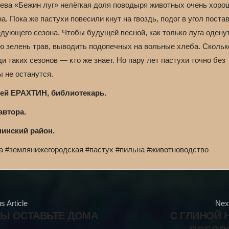
нева «Бежин луг» нелёгкая доля поводыря животных очень хоро
а. Пока же пастухи повесили кнут на гвоздь, подог в угол пост
дующего сезона. Чтобы будущей весной, как только луга одену
ю зелень трав, выводить подопечных на вольные хлеба. Скольк
и таких сезонов — кто же знает. Но пару лет пастухи точно без
 не останутся.
ей ЕРАХТИН, библиотекарь.
автора.
инский район.
та #землянижегородская #пастух #пильна #животноводство
s Article
Next
ТЫ ОСТАВЬТЕ ДОМА
С ГЛИНОЙ 