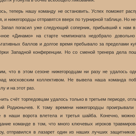
ось, теперь нашу команду не остановить. Успех поможет расп
, и нижегородцы отправятся вверх по турнирной таблице. Но не
 Запал погасил уже следующий соперник, прибывший к нам в 
чное «Динамо» на старте чемпионата недобрало довольно
ьтативных баллов и долгое время пребывало за пределами ку
ёрки Западной конференции. Но со сменой тренера дела по
им, что в этом сезоне нижегородцам ни разу не удалось од
над московским коллективом. Не вывела наша команда по
у и на этот раз.
чить счёт торпедовцам удалось только в третьем периоде, отл
ий Родионычев. К тому времени нижегородцы проигрывали 
е в наши ворота влетела и третья шайба. Конечно, можно
дание команде в том, что много ключевых игроков травмиров
ру, отправился в лазарет один из наших лучших защитников