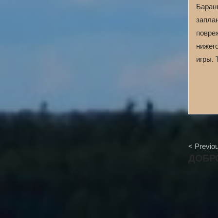
Баран
запла
повре
нижег
игры. 
A
< Previou
r
ДОБР
t
i
c
l
e
N