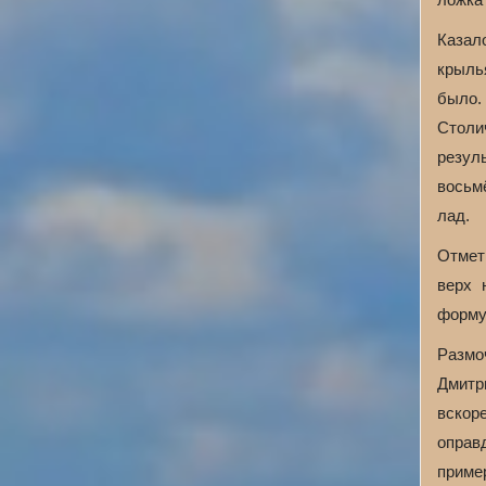
Казал
крылья
было.
Столи
резул
восьм
лад.
Отмет
верх 
формул
Размо
Дмитр
вскор
оправ
приме