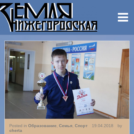
Posted in
Образование
,
Семья
,
Спорт
19.04.2018
by
cherta