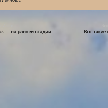
я ИВАНОВА.
s Article
Next
оз — на ранней стадии
Вот такие