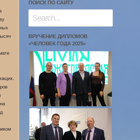
ПОИСК ПО САЙТУ
а
ву
нных
тысяч
ВРУЧЕНИЕ ДИПЛОМОВ
«ЧЕЛОВЕК ГОДА 2025»
мате
жащих.
оров
м
 на
од
ником