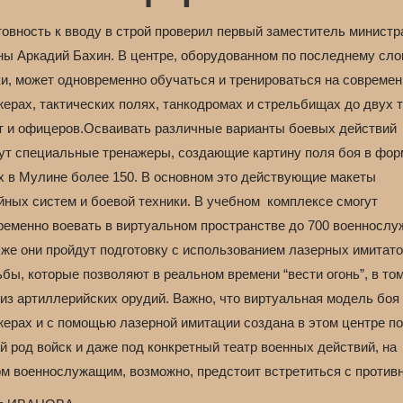
товность к вводу в строй проверил первый заместитель министр
ны Аркадий Бахин. В центре, оборудованном по последнему сло
ки, может одновременно обучаться и тренироваться на совреме
жерах, тактических полях, танкодромах и стрельбищах до двух 
т и офицеров.Осваивать различные варианты боевых действий
ут специальные тренажеры, создающие картину поля боя в фор
х в Мулине более 150. В основном это действующие макеты
йных систем и боевой техники. В учебном комплексе смогут
ременно воевать в виртуальном пространстве до 700 военнослу
 же они пройдут подготовку с использованием лазерных имитат
бы, которые позволяют в реальном времени “вести огонь”, в то
из артиллерийских орудий. Важно, что виртуальная модель боя
жерах и с помощью лазерной имитации создана в этом центре п
 род войск и даже под конкретный театр военных действий, на
ом военнослужащим, возможно, предстоит встретиться с против