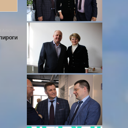
 Article >
 пироги