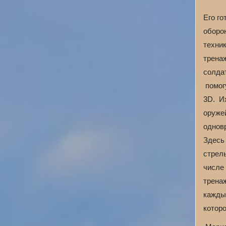
Его го
оборо
техни
трена
солда
помог
3D. И
оруже
однов
Здесь
стрель
числе 
трена
каждый
котор