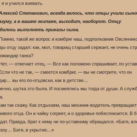
 я и учился воевать.
Алексей Степанович, всегда велось, что отцы учили сын
азуму, а в вашем экипаже, выходит, наоборот. Отцу
дилось выполнять приказы сына.
Помню, такой же вопрос и комбриг наш, подполковник Овсяннико
ы отцу задал: как, мол, товарищ старший сержант, не очень стр
командир танка?
ет, — отвечает отец. — Все как положено спрашивает, по устав
сли что не так, — смеется комбриг, — вы не смотрите, что он
дир… вы его по-отцовски, как в детстве…
нечно, шутка это была. И посмеялись мы тогда от души. А служб
а.
вам так скажу. Как отдыхаем, наш механик-водитель превращает
ивого отца. Он и чайку согреет, и о здоровье побеспокоится. В 
дат. Правда, брат к нему не по-уставному обращался. «Батя, в
 газу… Батя, в укрытие…»