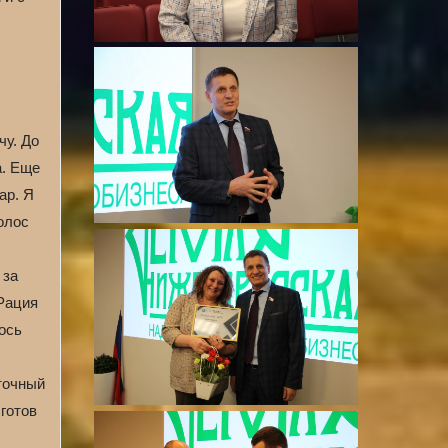
чу. До
а. Еще
ар. Я
олос
 за
 Рация
ось
 точный
готов