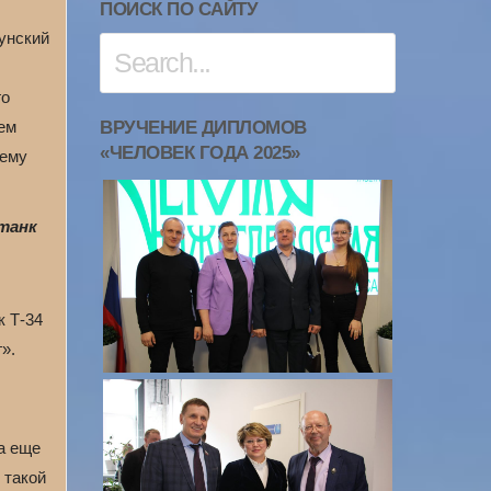
ПОИСК ПО САЙТУ
унский
го
ем
ВРУЧЕНИЕ ДИПЛОМОВ
«ЧЕЛОВЕК ГОДА 2025»
шему
 танк
к Т-34
».
а еще
 такой