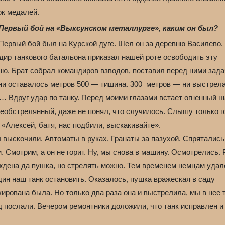
ок медалей.
Первый бой на «Выксунском металлурге», каким он был?
Первый бой был на Курской дуге. Шел он за деревню Василево.
дир танкового батальона приказал нашей роте освободить эту
ю. Брат собрал командиров взводов, поставил перед ними зада
ни оставалось метров 500 — тишина. 300 метров — ни выстрел
… Вдруг удар по танку. Перед моими глазами встает огненный ш
необстрелянный, даже не понял, что случилось. Слышу только г
 «Алексей, батя, нас подбили, выскакивайте».
 выскочили. Автоматы в руках. Гранаты за пазухой. Спрятались
. Смотрим, а он не горит. Ну, мы снова в машину. Осмотрелись.
ждена да пушка, но стрелять можно. Тем временем немцам удал
дин наш танк остановить. Оказалось, пушка вражеская в саду
ирована была. Но только два раза она и выстрелила, мы в нее
 послали. Вечером ремонтники доложили, что танк исправлен и 