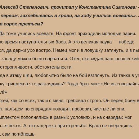
Алексей Степанович, прочитал у Константина Симонова: 
 первом, захлебываясь в крови, на ходу учились воевать».
в сорок третьем?
Да тоже учились воевать. На фронт приходили молодые парни.
о время наступательных боев. А это великая наука — победе
я, да держи ухо востро. Немец мог и в ловушку затянуть, и в п
а засаду можно было нарваться. Отец охлаждал наш юношеский 
неторопливости, обстоятельности.
да в атаку шли, любопытно было на бой взглянуть. Из танка в у
ку триплекса что разглядишь? Тогда брат мне: «Не высовывайся
л!»
гей, как со всех, так и с меня, требовал строго. Он перед боем в
т, пальцем по снарядам поводит, проверит, чистые ли они.
мплектом пополнялись в разных условиях, и на снарядах мог
ься песок. А это задержка при стрельбе. Врага не опередишь —
, сам погибнешь.