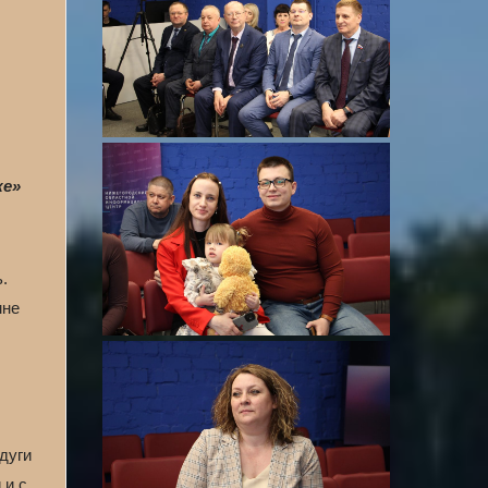
ке»
.
мне
.
дуги
 и с