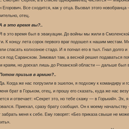
 Егорович. Все сходится, как у отца. Вызвал этого новобранца
ительно, отец.
А в это время вы?..
Я в это время был в эвакуации. До войны мы жили в Смоленско
и. К концу лета сорок первого враг подошел к нашим местам. М
ли спасать колхозное стадо. И я погнал его в тыл. Гнал долго и
лся под Саранском. Зимовал там, а весной решил подаваться п
им краям, но доехал лишь до Рязанской области — дальше был
Потом призыв в армию?..
а. Когда же нас погрузили в эшелон, я подхожу к командиру и г
меня брат в Горьком, отец, и прошу его сказать, куда же нас везу
тся и отвечает: «Секрет это, но тебе скажу — в Горький». Эх, я
овался. Приехал, сразу брату сообщил. Он к моему начальству
 забрать меня к себе. Ему говорят: «Без приказа свыше не мож
ить».