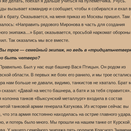
 же делать, поехал я дальше учиться на пулеметчика. Учусь.
ды вызывает командир и сообщает, чтобы я собирался и ехал в
й к брату. Оказывается, на меня приказ из Москвы пришел. Там
валось: «Направить рядового Миронова в часть для создания
ного экипажа…» Брат, оказывается, просьбой наркомат обороны
ил. Так оказались мы все вместе.
Вы трое — семейный экипаж, но ведь в «тридцатьчетвер
но быть четверо?
Правильно. Был у нас еще башнер Вася Птицын. Он родом из
ской области. В первых же боях его ранило, и мы трое остались
ра нам больше не давали, видимо, танкистов не хватало. Брат 
 сказал: «Давай на место башнера, а батя и за тебя справится».
я колонна танков «Выксунский металлург» входила в состав
итой танковой армии генерала Катукова. Из истории сейчас вы
, что эта армия постоянно находилась на острие главного удара
о, и потерь было много. Мы прошли на нашем танке от Курской 
ва. У нашего семейного экипажа пять орденов Красного Знамени