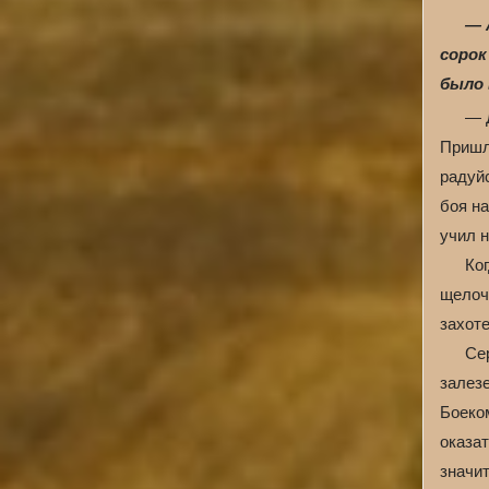
— 
сорок
было 
— 
Пришл
радуйс
боя н
учил 
Ког
щелоч
захоте
Сер
залезе
Боеко
оказат
значит