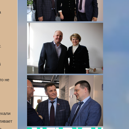
а
.
й
го не
ехали
гивает
в