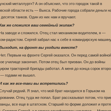
нский металлург»? А он объяснил, что это городок такой в
овской области есть — Выкса. Рабочие города собрали деньги н
десяток танков. Один из них нам и вручают.
Как же сложился ваш семейный экипаж?
На заводе и сложился. Отец стал механиком-водителем, я —
ком-радистом. Сергей забрал нас к себе в командирскую машину
Выходит, на фронт вы уходили вместе?
Нет. Первым на фронте Сергей оказался. Он перед самой войно
вое училище закончил. Потом отец был призван. Он до войны
иром тракторной бригады работал. А меня до конца сорок второ
 — годами не вышел.
И как же все-таки вы встретились?
лучай редкий. Я знал, что мой брат находился в Горьком на
ровании. Отец туда же попал. Брат рассказывал потом, что при
ранцы, все еще в штатском. Старший по форме доложил и протя
к. Смотрит Сергей, а в списке однофамилец числится — Мироно