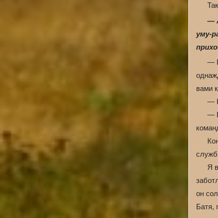
Так
— 
уму-р
прихо
— 
однажд
вами 
— Н
— Е
коман
Ко
служб
Я 
заботл
он сол
Батя,