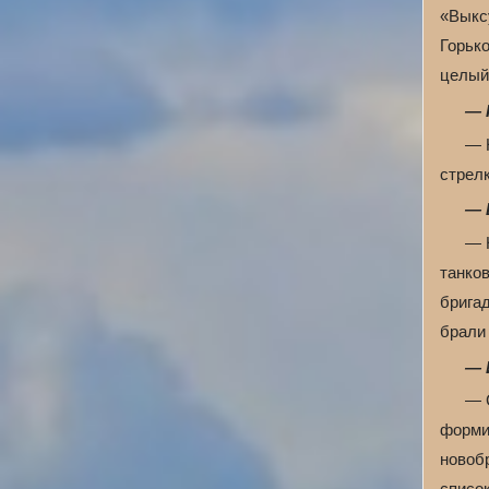
«Выксу
Горьк
целый 
— 
— 
стрел
— 
— 
танко
бригад
брали
— 
— С
форми
новоб
списо