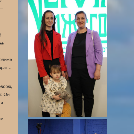
 —
й
не
оближе
 враг…
оворю,
т. Он
 и
 —
ем