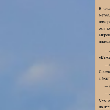
В нач
метал
номере
экипа
Мирон
внима
— 
«Выкс
— В
Сормов
с бор
— 
— 
Смотр
на нес