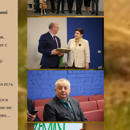
овей
в,
ог с
у.
а есть
ся в
бою же
лево…