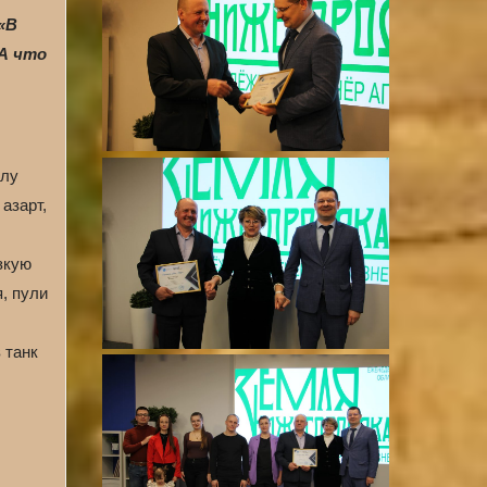
«В
 А что
ылу
азарт,
зкую
, пули
 танк