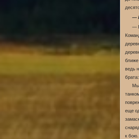
десят
— 
— 
Коман
деревн
дерев
ближе
ведь 
брата:
Мы
танком
повре
еще о
замаск
снаряд
к бою.