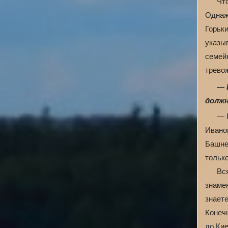
Что
Однаж
Горьки
указы
семей
тревож
— 
долж
— 
Иванов
Башне
только
Вс
знамен
знаете
Конечн
до Кие