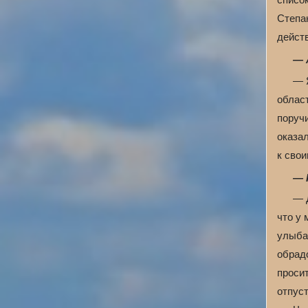
Степан
действ
— 
— 
област
поручи
оказа
к сво
— 
— Д
что у 
улыбае
обрад
просит
отпуст