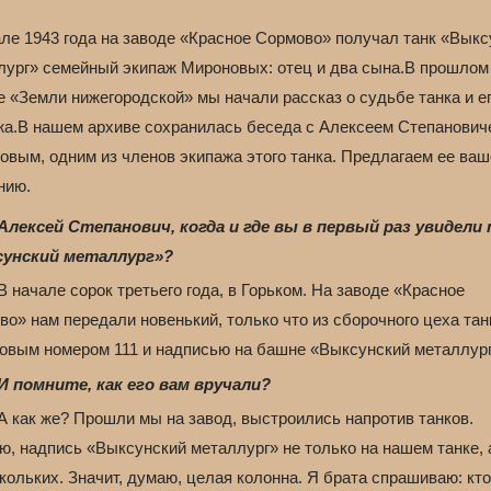
але 1943 года на заводе «Красное Сормово» получал танк «Выкс
лург» семейный экипаж Мироновых: отец и два сына.В прошлом
 «Земли нижегородской» мы начали рассказ о судьбе танка и е
жа.В нашем архиве сохранилась беседа с Алексеем Степанович
овым, одним из членов экипажа этого танка. Предлагаем ее ва
нию.
Алексей Степанович, когда и где вы в первый раз увидели
унский металлург»?
 начале сорок третьего года, в Горьком. На заводе «Красное
о» нам передали новенький, только что из сборочного цеха тан
товым номером 111 и надписью на башне «Выксунский металлург
И помните, как его вам вручали?
А как же? Прошли мы на завод, выстроились напротив танков.
ю, надпись «Выксунский металлург» не только на нашем танке, 
кольких. Значит, думаю, целая колонна. Я брата спрашиваю: кто