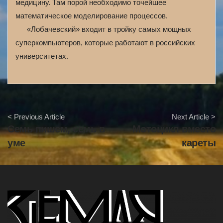
медицину. Там порой необходимо точейшее
математическое моделирование процессов.
«Лобачевский» входит в тройку самых мощных
суперкомпьютеров, которые работают в российских
университетах.
A
< Previous Article
Next Article >
r
Семь пишем, семь в
Мотоцикл вместо
t
i
уме
кареты
c
l
e
N
a
v
i