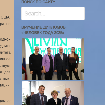
ПОИСК ПО САЙТУ
з США.
ора по
ВРУЧЕНИЕ ДИПЛОМОВ
«ЧЕЛОВЕК ГОДА 2025»
 одной
дники
итета
инное
твует
ия для
отных,
зации,
одимые