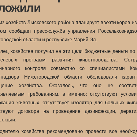
ложили
из хозяйств Лысковского района планирует ввезти коров и
ом сообщает пресс-служба управления Россельхознадз
ородской области и республике Марий Эл.
лец хозяйства получил на эти цели бюджетные деньги по
елевых программ развития животноводства. Сотру
ринарного контроля совместно со специалистами Ком
етнадзора Нижегородской области обследовали карант
щение хозяйства. Оказалось, что оно не соответс
являемым требованиям, а именно: отсутствуют услов
жания животных, отсутствует изолятор для больных жив
ствуют договора на проведение дезинфекции, дерати
секции.
одителю хозяйства рекомендовано провести все необх