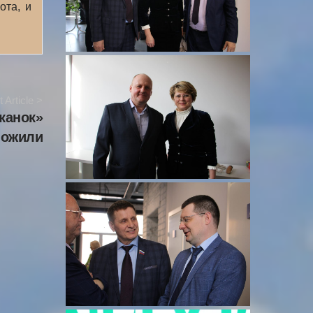
ота, и
 Article >
канок»
ложили