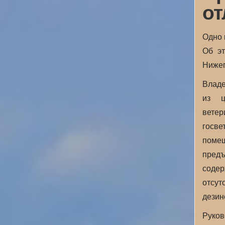
от
Одно 
Об эт
Нижег
Владе
из ц
вете
госв
поме
предъ
содер
отсут
дезин
Руков