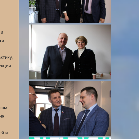
ли
ти
ктику,
укции
лом
ия,
ей и