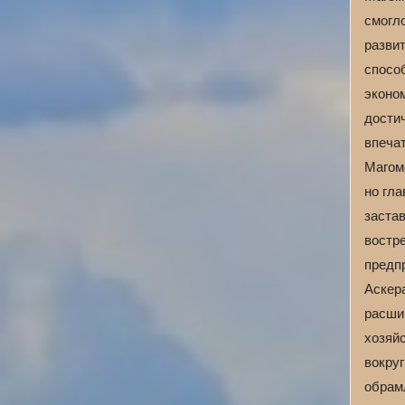
смогл
развит
спосо
эконо
достич
впечат
Магом
но гл
застав
востр
предп
Аскер
расши
хозяй
вокруг
обрам