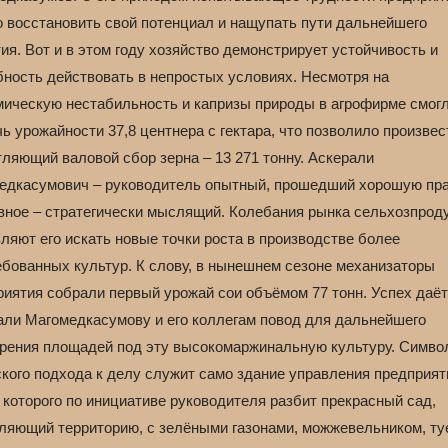
о восстановить свой потенциал и нащупать пути дальнейшего
ия. Вот и в этом году хозяйство демонстрирует устойчивость и
бность действовать в непростых условиях. Несмотря на
мическую нестабильность и капризы природы в агрофирме смог
ь урожайности 37,8 центнера с гектара, что позволило произвес
ляющий валовой сбор зерна – 13 271 тонну. Аскерали
едкасумович – руководитель опытный, прошедший хорошую пра
авное – стратегически мыслящий. Колебания рынка сельхозпрод
ляют его искать новые точки роста в производстве более
ебованных культур. К слову, в нынешнем сезоне механизаторы
риятия собрали первый урожай сои объёмом 77 тонн. Успех даёт
али Магомедкасумову и его коллегам повод для дальнейшего
рения площадей под эту высокомаржинальную культуру. Симво
ского подхода к делу служит само здание управления предприят
 которого по инициативе руководителя разбит прекрасный сад,
ляющий территорию, с зелёными газонами, можжевельником, ту