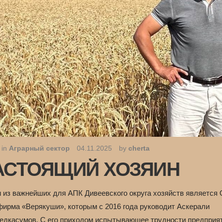
 in
Аграрный сектор
04.11.2025
by
cherta
АСТОЯЩИЙ ХОЗЯИН
 из важнейших для АПК Дивеевского округа хозяйств является
фирма «Верякуши», которым с 2016 года руководит Аскерали
едкасумов. С его приходом испытывающее трудности предприя