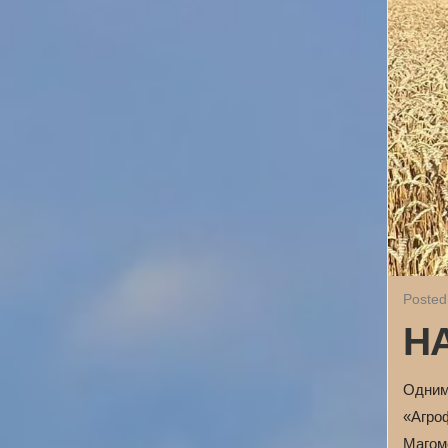
Posted
Н
Одним
«Агро
Магом