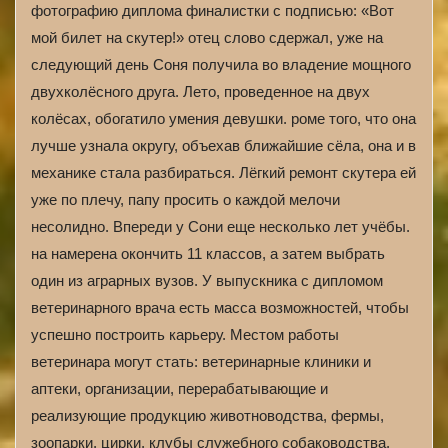
фотографию диплома финалистки с подписью: «Вот
мой билет на скутер!» отец слово сдержал, уже на
следующий день Соня получила во владение мощного
двухколёсного друга. Лето, проведенное на двух
колёсах, обогатило умения девушки. роме того, что она
лучше узнала округу, объехав ближайшие сёла, она и в
механике стала разбираться. Лёгкий ремонт скутера ей
уже по плечу, папу просить о каждой мелочи
несолидно. Впереди у Сони еще несколько лет учёбы.
на намерена окончить 11 классов, а затем выбрать
один из аграрных вузов. У выпускника с дипломом
ветеринарного врача есть масса возможностей, чтобы
успешно построить карьеру. Местом работы
ветеринара могут стать: ветеринарные клиники и
аптеки, организации, перерабатывающие и
реализующие продукцию животноводства, фермы,
зоопарки, цирки, клубы служебного собаководства.