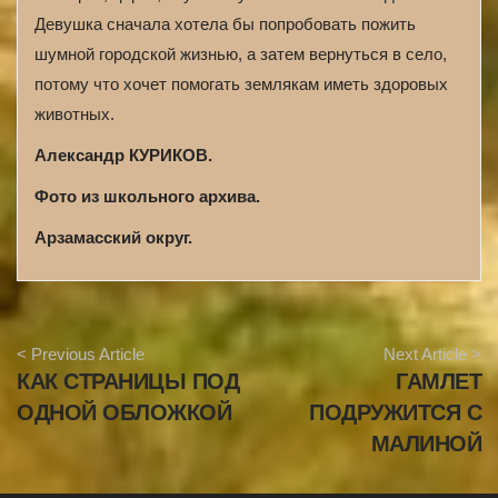
Девушка сначала хотела бы попробовать пожить
шумной городской жизнью, а затем вернуться в село,
потому что хочет помогать землякам иметь здоровых
животных.
Александр КУРИКОВ.
Фото из школьного архива.
Арзамасский округ.
A
< Previous Article
Next Article >
r
КАК СТРАНИЦЫ ПОД
ГАМЛЕТ
t
i
ОДНОЙ ОБЛОЖКОЙ
ПОДРУЖИТСЯ С
c
МАЛИНОЙ
l
e