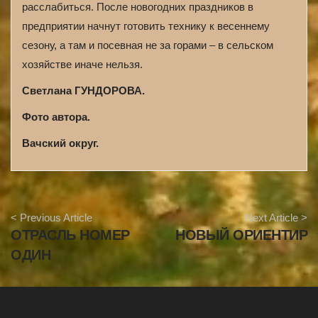
расслабиться. После новогодних праздников в
предприятии начнут готовить технику к весеннему
сезону, а там и посевная не за горами – в сельском
хозяйстве иначе нельзя.
Светлана ГУНДОРОВА.
Фото автора.
Вачский округ.
A
< Previous Article
Next Article >
r
ОТРАСЛЬ НОМЕР
НОВЫЙ ОРИЕНТИР
t
i
ОДИН
c
l
e
N