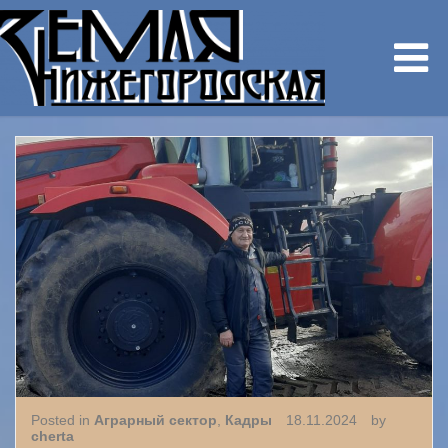
Posted in
Аграрный сектор
,
Кадры
18.11.2024
by
cherta