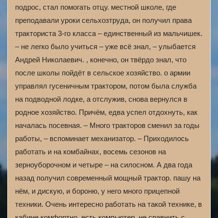
подрос, стал помогать отцу. местной школе, где
преподавали уроки сельхозтруда, он получил права
тракториста 3-го класса – единственный из мальчишек.
– не легко было учиться – уже всё знал, – улыбается
Андрей Николаевич. , конечно, он твёрдо знал, что
после школы пойдёт в сельское хозяйство. о армии
управлял гусеничным трактором, потом была служба
на подводной лодке, а отслужив, снова вернулся в
родное хозяйство. Причём, едва успел отдохнуть, как
началась посевная. – Много тракторов сменил за годы
работы, – вспоминает механизатор. – Приходилось
работать и на комбайнах, восемь сезонов на
зерноуборочном и четыре – на силосном. А два года
назад получил современный мощный трактор. пашу на
нём, и дискую, и бороню, у него много прицепной
техники. Очень интересно работать на такой технике, в
кабине комфортно, есть компьютер, не сравнить с