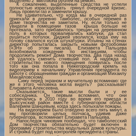
выделено 2 миллиона рублей на ремонт.
К сожалению, выделенные средства не успели
полностью израсходовать ­ грянул очередной кризис.
Лишь провели газ и заменили крышу.
Не удивительно, что когда мы в очередной раз
приехали в деревню Тамболес, особых перемен в
Доме творчества не заметили. Ну, если только не
увидели в помещении тазов ­ крыша больше не
протекала, зато прибавилось трещин на деревянном
полу, в которых проваливались каблуки, да стал
рушиться потолок. Диджей уволился, когда ему на
голову свалился кусок штукатурки. Изъяны на стенах
директор попыталась закрыть новыми фотообоями
(«ЗН» об этом писала). Елизавета Пальцева
возобновила хождение по инстанциям, чтобы
продолжить ремонт Дома творчества. Два года назад
ей удалось сменить сгнивший пол. А надежда на
строительство нового помещения появилась после
того как она попала в Нижегородский кремль на
видеоприем к начальнику Управления президента по
работе с обращениями граждан и организаций Михаилу
Михайловскому.
­ Сижу перед экраном и мучительно вспоминаю: где
же я этого человека могла видеть? ­ рассказывает
Елизавета Алексеевна.
Оказывается, такие мысли были и у ее
собеседника. Он первым вспомнил, что они
встречались в 2010 году во время его приезда в
Выксунский район вместе с губернатором области
Валерием Шанцевым, когда здесь полыхали пожары.
­ На видеоприем было отведено всего пять минут, а
мы проговорили целых полчаса, удивив даже
губернатора, ­ вспоминает Елизавета Пальцева.
Напоследок чиновник пообещал, что тамболесский
Дом творчества обязательно будет включен в
программу строительства модульных домов культуры.
И стройка будет под контролем президента страны.