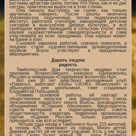
костюмы артистам шила, потому что Лиза, как и ее две
сестры, практически выросла в этих стенах.
Она начала выступать на сцене, как только
научилась говорить. После школы окончила
Лукояновское педучилище, потом педагогический
институт, работала учителем, заведующей детским
сектором в выксунском Дворце культуры, а всё
свободное время проводила в сельском клубе: вела
кружки художественной самодеятельности и сама
участвовала во всех праздниках. Она хорошо играет
на баяне и поет.
Сыновей заразила работой, сначала помогали, а
позднее стали художественными руководителями
кружков. Внуки участвуют в праздничных
мероприятиях.
Дарить людям
радость
Тамболесский Дом творчества недавно стал
призером Всероссийского конкурса «Доброволец
России» в номинации «Серебряное волонтерство».
Вот уже 30 лет действует молодежный клуб
«Память», работают клубы «ЗОЖ», «Книголюб» и
«Выходного дня школьника», тоже созданные
Елизаветой Пальцевой.
Помимо основной работы, ей хватает и
общественных нагрузок ­ она председатель Союза
пенсионеров городского округа Выксы, руководитель
объединения «Старшее поколение», председатель
совета ветеранов и территориального совета
общественности, секретарь первичной организации
партии «Единая Россия». Только удивляться
приходится, как всё успевает.
­ Четыре года назад в Тамболесе было 215 жителей,
а теперь 425, приезжают из города. Много детей.
Деревня растет, ей не грозит угасание. Есть у нас вода
и газ. Скоро будет новый ДК, ­ рада Елизавета