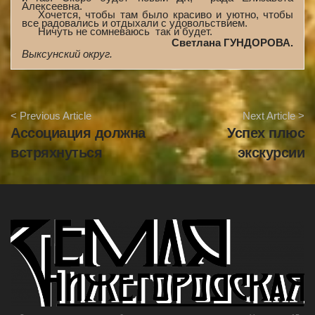
Алексеевна.
Хочется, чтобы там было красиво и уютно, чтобы
все радовались и отдыхали с удовольствием.
Ничуть не сомневаюсь ­ так и будет.
Светлана ГУНДОРОВА.
Выксунский округ.
A
< Previous Article
Next Article >
r
Ассоциация должна
Успех плюс
t
i
встряхнуться
экскурсии
c
l
e
N
a
v
i
g
a
t
i