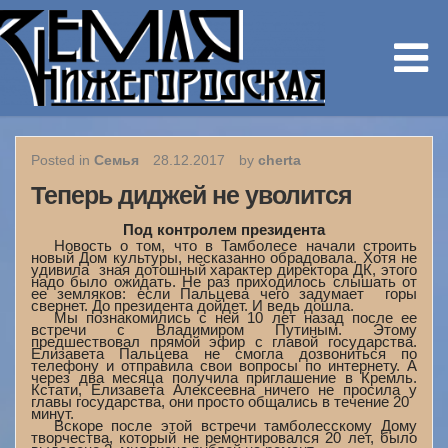
Posted in
Семья
28.12.2017
by
cherta
Теперь диджей не уволится
Под контролем президента
Новость о том, что в Тамболесе начали строить
новый Дом культуры, несказанно обрадовала. Хотя не
удивила ­ зная дотошный характер директора ДК, этого
надо было ожидать. Не раз приходилось слышать от
ее земляков: если Пальцева чего задумает ­ горы
свернет. До президента дойдет. И ведь дошла.
Мы познакомились с ней 10 лет назад после ее
встречи с Владимиром Путиным. Этому
предшествовал прямой эфир с главой государства.
Елизавета Пальцева не смогла дозвониться по
телефону и отправила свои вопросы по интернету. А
через два месяца получила приглашение в Кремль.
Кстати, Елизавета Алексеевна ничего не просила у
главы государства, они просто общались в течение 20
минут.
Вскоре после этой встречи тамболесскому Дому
творчества, который не ремонтировался 20 лет, было