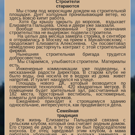
Строители
стараются
Мы стоим под моросящим дождем на строительной
площадке. Дует холодный пронизывающий ветер, но
здесь вовсю кипит работа.
­ Хотя бы крышу закрыть до морозов, ­ вздыхает
Елизавета Пальцева. ­ Окна и двери уже заказали.
Вообще запланированный срок окончания
строительства не выдержан: подвели строители.
На целых два месяца замерла стройка, в сентябре
­
я отправилась в Москву на прием к Михайловскому, ­
продолжает Елизавета Алексеевна. ­ Он посоветовал
немедленно расторгнуть контракт с этой строительной
фирмой.
Нынешняя строительная бригада трудится
добросовестно.
­ Мы стараемся, ­ улыбаются строители. ­ Материалы
есть.
Инженерные коммуникации уже подведены, к
несказанной радости директора. В старом клубе не
было воды, она носила ее в ведрах из дома ­ живет
напротив. И туалет находился на улице.
Площадь нового ДК, который возводится по
современной технологии, ­ 420 квадратных метров. В
помещении будет зрительный зал, рассчитанный на
182 места, просторный вестибюль, костюмерные,
комнаты для работы кружков.
Ежедневно приходят к строящемуся зданию
односельчане, интересуются, как продвигаются дела.
Семейная
традиция
Вся жизнь Елизаветы Пальцевой связана с
сельским клубом, который она считает родным домом.
Его строил ее дядя, в ту пору он был председателем
колхоза. Ее отец заведовал этим клубом, а мама
работала уборщицей, но и худрука заменяла, и