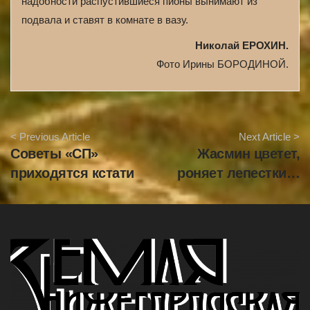
надобности распустившиеся пионы вынимают из
подвала и ставят в комнате в вазу.
Николай ЕРОХИН.
Фото Ирины БОРОДИНОЙ.
A
< Previous Article
Next Article >
r
Советы «СП»
Жасмин цветет,
t
i
приходятся кстати
роняет лепестки…
c
l
e
N
a
v
i
g
a