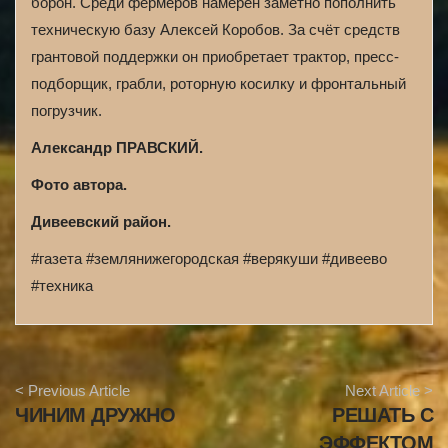
борон. Среди фермеров намерен заметно пополнить
техническую базу Алексей Коробов. За счёт средств
грантовой поддержки он приобретает трактор, пресс-
подборщик, грабли, роторную косилку и фронтальный
погрузчик.
Александр ПРАВСКИЙ.
Фото автора.
Дивеевский район.
#газета #землянижегородская #верякуши #дивеево
#техника
A
< Previous Article
Next Article >
r
ЧИНИМ ДРУЖНО
РЕШАТЬ С
t
i
ЭФФЕКТОМ