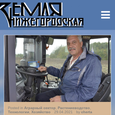
Posted in
Аграрный сектор
,
Растениеводство
,
Технологии
,
Хозяйство
29.04.2021
by
cherta