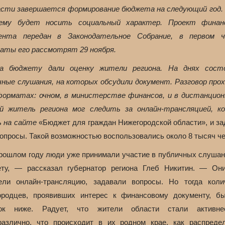
асти завершается формирование бюджета на следующий год. 
ему будет носить социальный характер. Проект финан
ента передан в Законодательное Собрание, в первом 
аты его рассмотрят 29 ноября.
а бюджету дали оценку жители региона. На днях сост
чные слушания, на которых обсудили документ. Разговор прох
форматах: очном, в министерстве финансов, и в дистанцио
й житель региона мог следить за онлайн-трансляцией, к
ь на сайте
«Бюджет для граждан Нижегородской области», и за
вопросы. Такой возможностью воспользовались около 8 тысяч че
рошлом году люди уже принимали участие в публичных слушан
ту, — рассказал губернатор региона Глеб Никитин. — Он
ели онлайн-трансляцию, задавали вопросы. Но тогда коли
ородцев, проявивших интерес к финансовому документу, б
док ниже. Радует, что жители области стали активне
различно, что происходит в их родном крае, как распреде