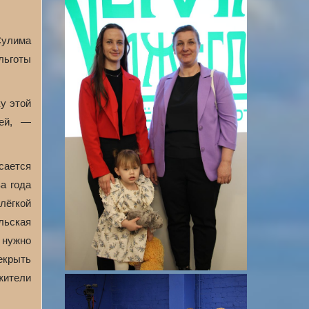
Сулима
льготы
у этой
лей, —
сается
а года
лёгкой
льская
 нужно
рекрыть
жители