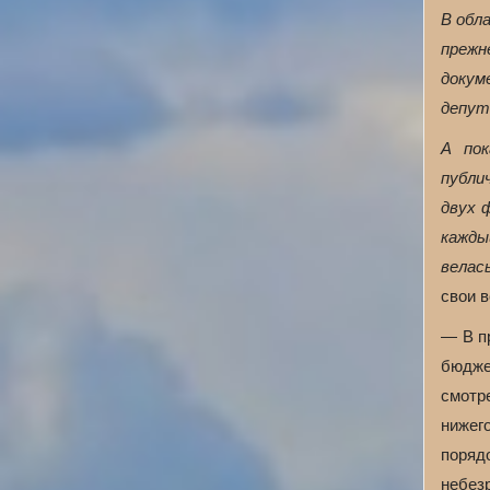
В обл
прежн
докум
депут
А пок
публи
двух 
кажды
велас
свои 
— В п
бюдже
смотр
нижег
поря
небез