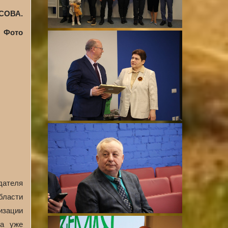
СОВА.
Фото
ателя
бласти
изации
ма уже