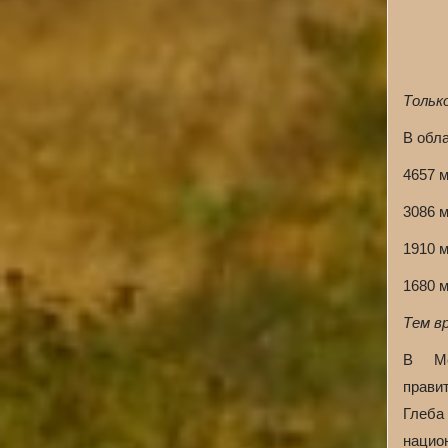
Тольк
В обл
4657 
3086 
1910 
1680 
Тем в
В Мо
прави
Глеба
нацио