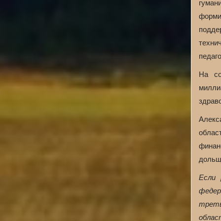
гуман
форми
подде
техни
педаго
На со
милли
здрав
Алекс
облас
финан
дольщ
Если 
федер
треть
облас