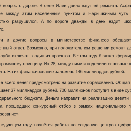
й вопрос о дороге. В селе Илев давно ждут её ремонта. Асфа
ке между этим населённым пунктом и Нарышкиным чуть
стью разрушился. А по дороге дважды в день ездит шк
с.
и и другие вопросы в министерстве финансов обещаю
енный ответ. Возможно, при положительном решении ремонт до
клуба включат в один из проектов. В этом году бюджет форми
ограммному принципу. Их 28, между ними и поделили основные 
та. На их финансирование заложено 146 миллиардов рублей.
е всего денег предусмотрено на развитие образования. Общая
шает 37 миллиардов рублей. 700 миллионов поступит в виде су
дерального бюджета. Деньги направят на реализацию девяти 
на, прошедших конкурсный отбор в рамках национального п
зование».
ледующем году начнётся работа по созданию центров цифро