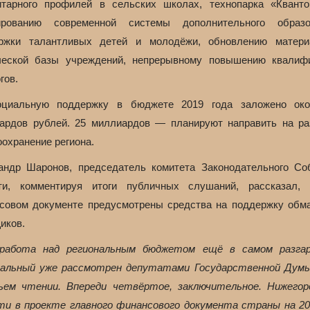
итарного профилей в сельских школах, технопарка «Кванто
рованию современной системы дополнительного образо
ржки талантливых детей и молодёжи, обновлению матери
ческой базы учреждений, непрерывному повышению квалиф
гов.
циальную поддержку в бюджете 2019 года заложено ок
ардов рублей. 25 миллиардов — планируют направить на ра
оохранение региона.
андр Шаронов, председатель комитета Законодательного Со
ти, комментируя итоги публичных слушаний, рассказал,
совом документе предусмотрены средства на поддержку обм
иков.
работа над региональным бюджетом ещё в самом разга
альный уже рассмотрен депутатами Государственной Дум
ем чтении. Впереди четвёртое, заключительное. Нижегор
ти в проекте главного финансового документа страны на 20