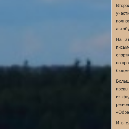
Второ
участ
полно
автобу
На эт
письм
спорт
по пр
бюдже
Больш
превы
из фе
регио
«Обра
И в с