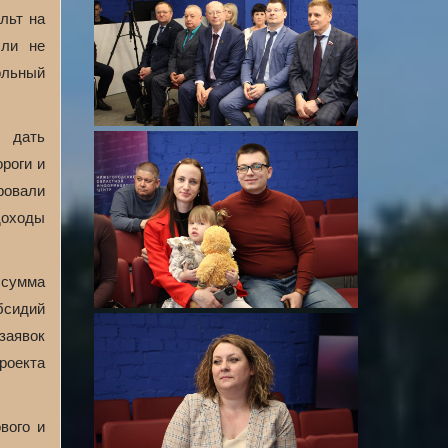
льт на
 ли не
ольный
т дать
роги и
ровали
доходы
 сумма
бсидий
заявок
роекта
вого и