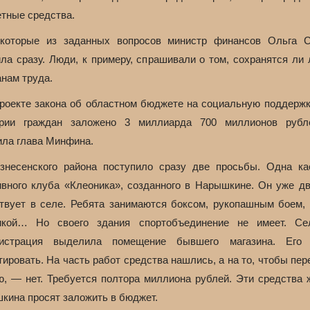
тные средства.
которые из заданных вопросов министр финансов Ольга 
ила сразу. Люди, к примеру, спрашивали о том, сохранятся ли 
анам труда.
роекте закона об областном бюджете на социальную поддержк
ории граждан заложено 3 миллиарда 700 миллионов руб
ила глава Минфина.
знесенского района поступило сразу две просьбы. Одна ка
ивного клуба «Клеоника», созданного в Нарышкине. Он уже дв
твует в селе. Ребята занимаются боксом, рукопашным боем, 
икой… Но своего здания спортобъединение не имеет. Се
истрация выделила помещение бывшего магазина. Его
ировать. На часть работ средства нашлись, а на то, чтобы пе
ю, — нет. Требуется полтора миллиона рублей. Эти средства 
кина просят заложить в бюджет.