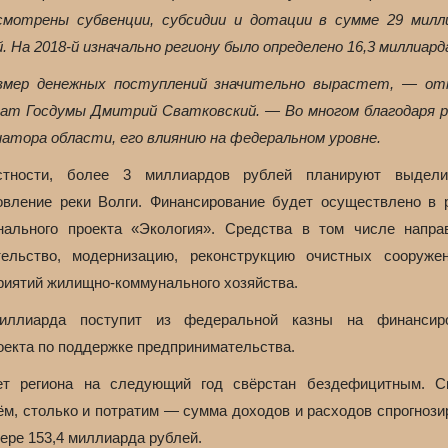
смотрены субвенции, субсидии и дотации в сумме 29 милл
. На 2018-й изначально региону было определено 16,3 миллиард
мер денежных поступлений значительно вырастет, — о
ат Госдумы Дмитрий Сватковский. — Во многом благодаря 
натора области, его влиянию на федеральном уровне.
тности, более 3 миллиардов рублей планируют выдел
овление реки Волги. Финансирование будет осуществлено в 
нального проекта «Экология». Средства в том числе напра
тельство, модернизацию, реконструкцию очистных сооруже
риятий жилищно-коммунального хозяйства.
иллиарда поступит из федеральной казны на финансир
оекта по поддержке предпринимательства.
т региона на следующий год свёрстан бездефицитным. С
ём, столько и потратим — сумма доходов и расходов спрогнози
ере 153,4 миллиарда рублей.