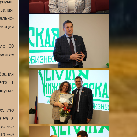
риум»,
вания,
ально-
икации
оло 30
звитие
брания
 что в
анутых
ре, то
ы РФ в
одской
19 год