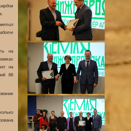
иардов
а.
тметил
работе
ить на
рамках
вят на
ний 88
ование
колько
рована