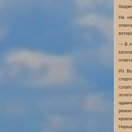
бюдже
На не
ответ
ветер
— В п
катег
отмет
Из Во
спорт
сущес
атлет
админ
ремонт
кровл
Нарыш