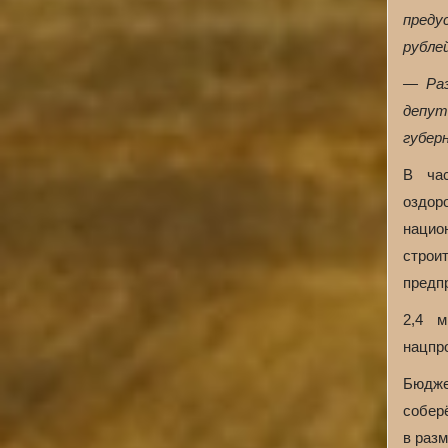
преду
рублей
— Раз
депут
губер
В час
оздор
нацио
строи
предп
2,4 м
нацпр
Бюдже
собер
в разм