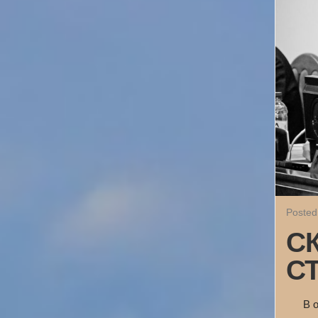
Posted
С
С
В 