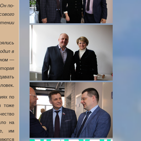
Он по-
сового
чтении
оялись
одил в
нном —
оторая
давать
ловек.
иях по
и тоже
чество
ыло на
е, им
ляются