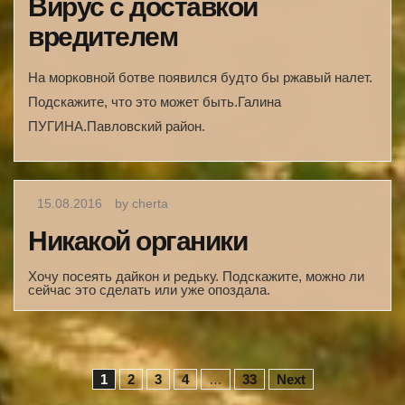
Вирус с доставкой
вредителем
На морковной ботве появился будто бы ржавый налет.
Подскажите, что это может быть.Галина
ПУГИНА.Павловский район.
15.08.2016
by cherta
Никакой органики
Хочу посеять дайкон и редьку. Подскажите, можно ли
сейчас это сделать или уже опоздала.
Н
1
2
3
4
…
33
Next