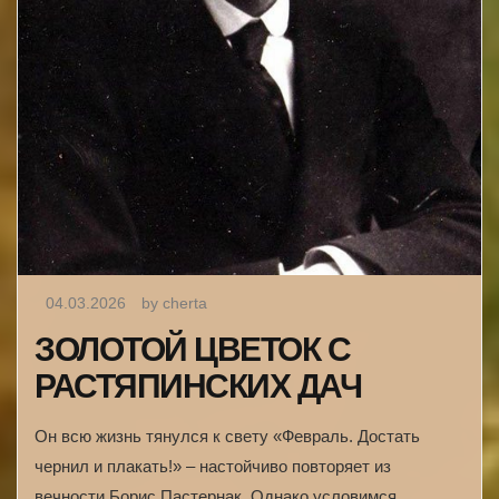
04.03.2026
by cherta
ЗОЛОТОЙ ЦВЕТОК С
РАСТЯПИНСКИХ ДАЧ
Он всю жизнь тянулся к свету «Февраль. Достать
чернил и плакать!» – настойчиво повторяет из
вечности Борис Пастернак. Однако условимся,…