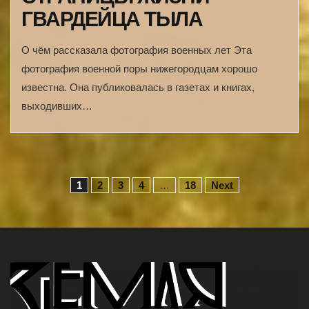
ГВАРДЕЙЦА ТЫЛА
О чём рассказала фотография военных лет Эта
фотография военной поры нижегородцам хорошо
известна. Она публиковалась в газетах и книгах,
выходивших…
Н
1
2
3
4
…
18
Next
а
в
и
г
а