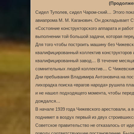
(Продолжен
Сидел Туполев, сидел Чаром-ский… Этого пок
авиапрома М. М. Каганович. Он докладывает С
«Состояние конструкторского аппарата и работ
выполнении той большой задачи, которая пере
Для того чтобы построить машину без Чижевск
квалифицированный коллектив конструкторов и
квалифицированный завод… В течение месяца 
сомнительных людей коллектив… С Чижевским
Дни пребывания Владимира Антоновича на пос
лихорадка поиска «врагов народа» рушила пла
и не нашел подходящего момента, чтобы перед
дождался…
В начале 1939 года Чижевского арестовали, а 
поднимет в воздух первый из двух строившихс
Советское правительство не отказалось от ид
поводу соответствующее постановление. Были