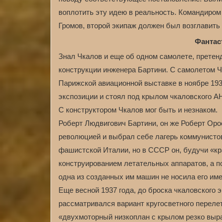
воплотить эту идею в реальность. Командиром
Громов, второй экипаж должен был возглавить 
Фантас
Знал Чкалов и еще об одном самолете, претен
конструкции инженера Бартини. С самолетом 
Парижской авиационной выставке в ноябре 193
экспозиции и стоял под крылом чкаловского А
С конструктором Чкалов мог быть и незнаком.
Роберт Людвигович Бартини, он же Роберт Оро
революцией и выбрал себе лагерь коммунистов
фашистской Италии, но в СССР он, будучи «кр
конструированием летательных аппаратов, а п
одна из созданных им машин не носила его име
Еще весной 1937 года, до броска чкаловского 
рассматривался вариант кругосветного переле
«двухмоторный низкоплан с крылом резко выр