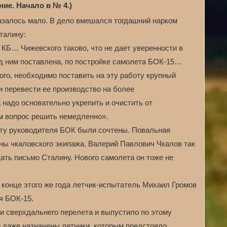
ие. Начало в № 4.)
азалось мало. В дело вмешался тогдашний нарком
талину:
 КБ… Чижевского таково, что не дает уверенности в
д ним поставлена, по постройке самолета БОК-15…
ого, необходимо поставить на эту работу крупный
 перевести ее производство на более
надо основательно укрепить и очистить от
 вопрос решить немедленно».
ту руководителя БОК были сочтены. Повальная
ны чкаловского экипажа. Валерий Павлович Чкалов так
ать письмо Сталину. Нового самолета он тоже не
в конце этого же года летчик-испытатель Михаил Громов
я БОК-15.
еи сверхдальнего перелета и выпустило по этому
 даже назначены летчики, которым предстояло