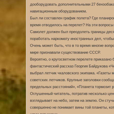
дооборудовать дополнительными 27 бензобак
навигационным оборудованием.
Был ли составлен график полета? Где планир
время отводилось на перелет? На эти вопросы 
Самолет должен был преодолеть границы десят
поработать наркомату иностранных дел, чтобы
Очень может быть, что в то время многие воп
мире признавали существование СССР.
Вероятно, о кругосветном перелете приказано
фантастический рассказ Георгия Байдукова «Чер
выбрал летчик чкаловского экипажа. «Газеты 
советских летчиков. Крупные заголовки сообщ
предельных расстояний», «Планета тормозит 
Оглушенный читатель, потратив несколько цент
взглядывает на небо, затем на землю. Он стучи
совершенно не понимает вины той планеты, кот