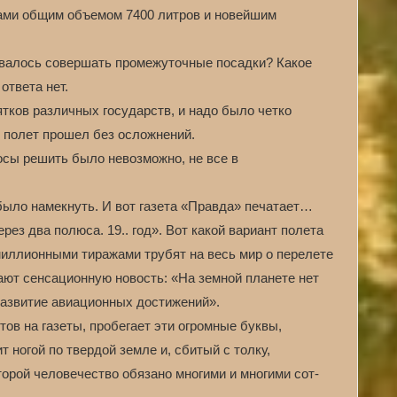
ами общим объемом 7400 литров и новейшим
овалось совершать промежуточные посадки? Какое
ответа нет.
ков различных государств, и надо было четко
 полет прошел без осложнений.
росы решить было невозможно, не все в
 было намекнуть. И вот газета «Правда» печатает…
ез два полюса. 19.. год». Вот какой вариант полета
миллионными тиражами трубят на весь мир о перелете
ают сенсационную новость: «На земной планете нет
развитие авиационных достижений».
ов на газеты, пробегает эти огромные буквы,
т ногой по твердой земле и, сбитый с толку,
орой человечество обязано многими и многими сот-