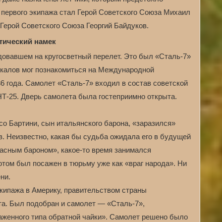
 первого экипажа стал Герой Советского Союза Михаил
Герой Советского Союза Георгий Байдуков.
тический намек
довавшем на кругосветный перелет. Это был «Сталь-7»
Чкалов мог познакомиться на Международной
6 года. Самолет «Сталь-7» входил в состав советской
НТ-25. Дверь самолета была гостеприимно открыта.
со Бартини, сын итальянского барона, «заразился»
. Неизвестно, какая бы судьба ожидала его в будущей
асным бароном», какое-то время занимался
отом был посажен в тюрьму уже как «враг народа». Ни
ни.
экипажа в Америку, правительством страны
та. Был подобран и самолет — «Сталь-7»,
аженного типа обратной чайки». Самолет решено было