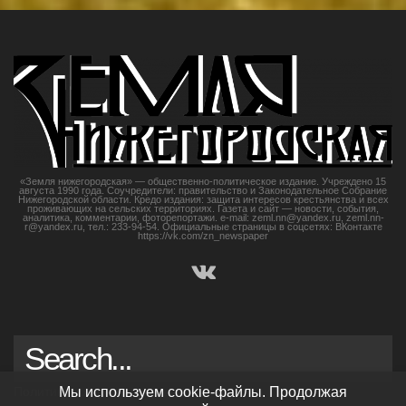
«Земля нижегородская» — общественно-политическое издание. Учреждено 15
августа 1990 года. Соучредители: правительство и Законодательное Собрание
Нижегородской области. Кредо издания: защита интересов крестьянства и всех
проживающих на сельских территориях. Газета и сайт — новости, события,
аналитика, комментарии, фоторепортажи. e-mail: zeml.nn@yandex.ru, zeml.nn-
r@yandex.ru, тел.: 233-94-54. Официальные страницы в соцсетях: ВКонтакте
https://vk.com/zn_newspaper
Политика конфиденциальности
Мы используем cookie-файлы. Продолжая