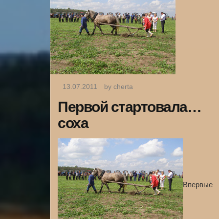
13.07.2011
by cherta
Первой стартовала…
соха
Впервые