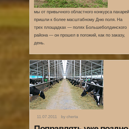
мы от привычного областного конкурса пахаре
пришли к более масштабному Дню поля. На
трех площадках — полях Большеболдинского
района — он прошел в погожий, как по заказу,
день.
11.07.2011
by cherta
Поправлять уже поздно