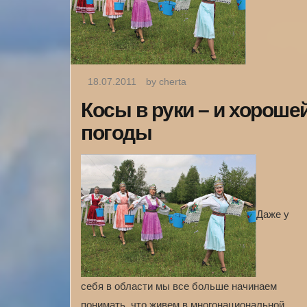
18.07.2011
by cherta
Косы в руки – и хороше
погоды
Даже у
себя в области мы все больше начинаем
понимать, что живем в многонациональной