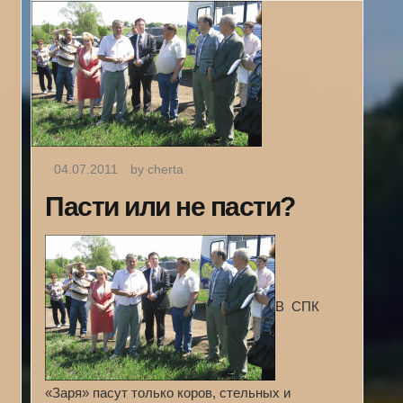
04.07.2011
by cherta
Пасти или не пасти?
В СПК
«Заря» пасут только коров, стельных и