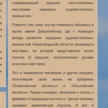
сокровищницей игрушек, изготовленных
й
мастерами народных художественных
,
промыслов.
к.
 в
Повезло тем, кому посчастливилось побывать в
е
музее имени Добролюбова, где с помощью
х
фонда развития народных художественных
промыслов Нижегородской области развернута
выставка, на которой представлено около
ь
тысячи (!) игрушек, изготовленных руками
а
искусных мастеров.
е
ь
Это и знаменитые матрешки, и другие игрушки,
получившие свою жизнь на фабриках
«Семеновская роспись» и «Хохломская
роспись». Рядом лошадки, зверюшки и куклы с
фабрики «Городецкая роспись». Целую витрину
занимает ермиловская игрушка. А вот и