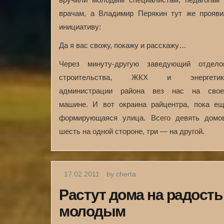
врачам, а Владимир Перякин тут же прояви
инициативу:
Да я вас свожу, покажу и расскажу…
Через минуту-другую заведующий отдело
строительства, ЖКХ и энергетик
администрации района вез нас на свое
машине. И вот окраина райцентра, пока ещ
формирующаяся улица. Всего девять домов
шесть на одной стороне, три — на другой.
17.02.2011
by cherta
Растут дома на радость
молодым