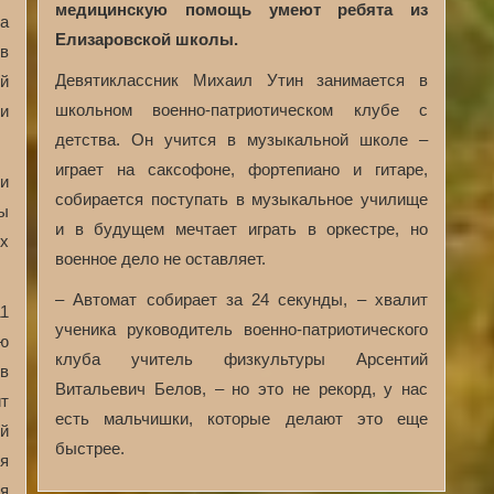
медицинскую помощь умеют ребята из
а
Елизаровской школы.
в
Девятиклассник Михаил Утин занимается в
й
школьном военно-патриотическом клубе с
и
детства. Он учится в музыкальной школе –
играет на саксофоне, фортепиано и гитаре,
и
собирается поступать в музыкальное училище
ы
и в будущем мечтает играть в оркестре, но
х
военное дело не оставляет.
– Автомат собирает за 24 секунды, – хвалит
11
ученика руководитель военно-патриотического
ю
клуба учитель физкультуры Арсентий
в
Витальевич Белов, – но это не рекорд, у нас
т
есть мальчишки, которые делают это еще
й
быстрее.
я
я