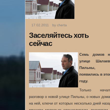
17.02.2011
by cherta
Заселяйтесь хоть
сейчас
Семь домов н
улице Шалаев
Пильны,
появились в это
году.
Только начал
разговор о новой улице Пильны, о новых дом
на ней, ключи от которых несколько дней наз
вручили молодым специалистам, педагогам 