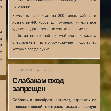
поголовье.
л
Комплекс рассчитан на 800 голов, сейчас в
хозяйстве 440 коров. Для буренок тут есть все
удобства. Даже лежанки самые современные —
м
не бетон, по- крытый соломой или опилками, а
и
специальные влагопроницаемые подстилки,
й
которые всегда сухие.
е
:
17.02.2011
by cherta
Слабакам вход
запрещен
Собрать и разобрать автомат, стрелять из
пневматической винтовки, оказать первую