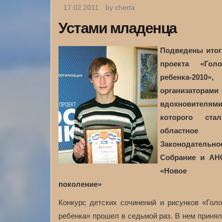
17.02.2011
by cherta
Устами младенца
Подведены итог
проекта
«
Голо
ребенка-2010
»,
организаторами 
вдохновителям
которого стал
областное
Законодательно
Собрание и АН
«
Новое
поколение
»
Конкурс детских сочинений и рисунков «Гол
ребенка» прошел в седьмой раз. В нем приня