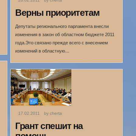
28.02.2011
by cherta
Верны приоритетам
Депутаты регионального парламента внесли
изменения в закон об областном бюджете 2011
года.Это связано прежде всего с внесением
изменений в област­ную…
17.02.2011
by cherta
Грант спешит на
помощь