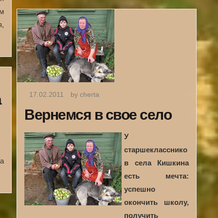
м
,
17.02.2011
by cherta
а
Вернемся в свое село
л
У
старшекласснико
На
в села Кишкина
есть мечта:
успешно
окончить школу,
получить