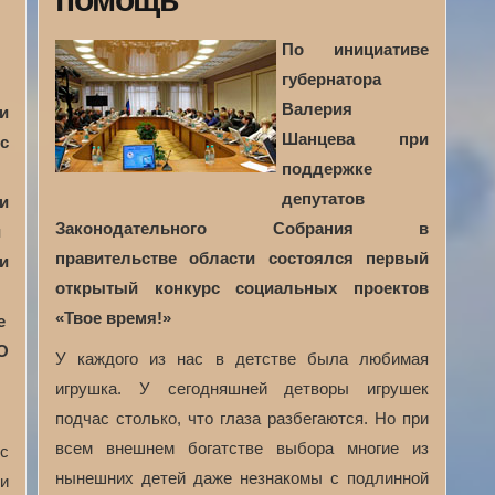
По инициативе
губернатора
Валерия
и
Шанцева при
с
поддержке
депутатов
и
Законодательного Собрания в
и
правительстве области состоялся первый
и
открытый конкурс социальных проектов
«
Твое время!
»
е
О
У каждого из нас в детстве была любимая
игрушка. У сегодняшней детворы игрушек
подчас столько, что глаза разбегаются. Но при
всем внешнем богатстве выбора многие из
ос
нынешних детей даже незнакомы с подлинной
ли