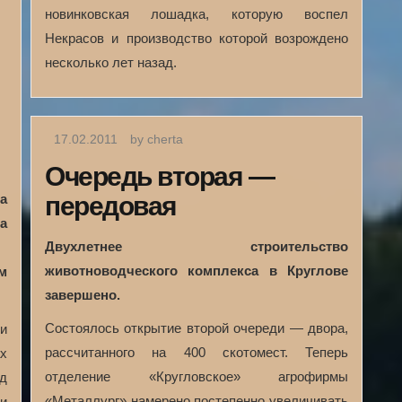
новинковская лошадка, которую воспел
Некрасов и производство которой возрождено
несколько лет назад.
17.02.2011
by cherta
Очередь вторая —
а
передовая
а
Двухлетнее строительство
животноводческого комплекса в Круглове
м
завершено.
Состоялось открытие второй очереди — двора,
и
рассчитанного на 400 скотомест. Теперь
ах
отделение «Кругловское» агрофирмы
ад
«Металлург» намерено постепенно увеличивать
и