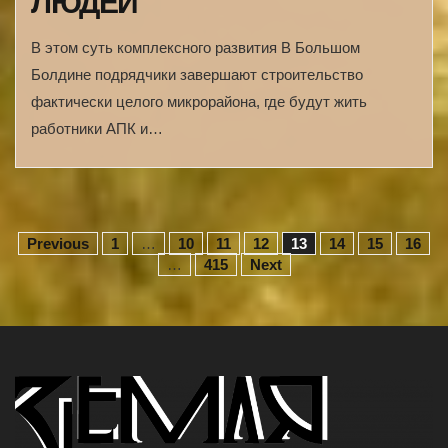
ЛЮДЕЙ
В этом суть комплексного развития В Большом
Болдине подрядчики завершают строительство
фактически целого микрорайона, где будут жить
работники АПК и…
Н
Previous
1
…
10
11
12
13
14
15
16
…
415
Next
а
в
и
г
а
ц