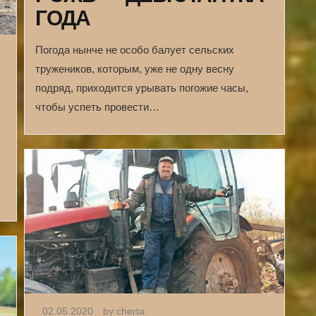
ГОДА
Погода нынче не особо балует сельских
тружеников, которым, уже не одну весну
подряд, приходится урывать погожие часы,
чтобы успеть провести…
02.05.2020
by cherta