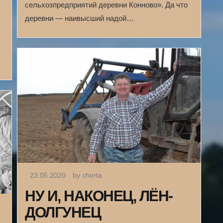
сельхозпредприятий деревни Конново». Да что
деревни — наивысший надой…
23.05.2020
by cherta
НУ И, НАКОНЕЦ, ЛЁН-
ДОЛГУНЕЦ