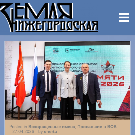
Posted in
Возвращенные имена
,
Пропавшие в ВОВ
27.04.2026
by
cherta