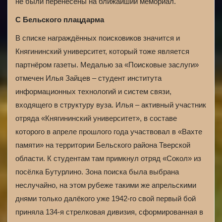
не были перенесены на ближайший мемориал.
С Бельского плацдарма
В списке награждённых поисковиков значится и
Княгининский университет, который тоже является
партнёром газеты. Медалью за «Поисковые заслуги»
отмечен Илья Зайцев – студент института
информационных технологий и систем связи,
входящего в структуру вуза. Илья – активный участник
отряда «Княгининский университет», в составе
которого в апреле прошлого года участвовал в «Вахте
памяти» на территории Бельского района Тверской
области. К студентам там примкнул отряд «Сокол» из
посёлка Бутурлино. Зона поиска была выбрана
неслучайно, на этом рубеже такими же апрельскими
днями только далёкого уже 1942-го свой первый бой
приняла 134-я стрелковая дивизия, сформированная в