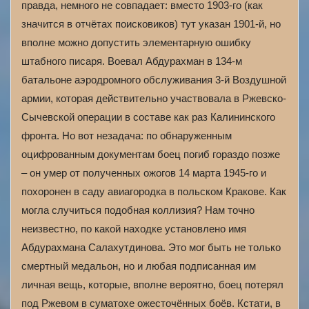
правда, немного не совпадает: вместо 1903-го (как
значится в отчётах поисковиков) тут указан 1901-й, но
вполне можно допустить элементарную ошибку
штабного писаря. Воевал Абдурахман в 134-м
батальоне аэродромного обслуживания 3-й Воздушной
армии, которая действительно участвовала в Ржевско-
Сычевской операции в составе как раз Калининского
фронта. Но вот незадача: по обнаруженным
оцифрованным документам боец погиб гораздо позже
– он умер от полученных ожогов 14 марта 1945-го и
похоронен в саду авиагородка в польском Кракове. Как
могла случиться подобная коллизия? Нам точно
неизвестно, по какой находке установлено имя
Абдурахмана Салахутдинова. Это мог быть не только
смертный медальон, но и любая подписанная им
личная вещь, которые, вполне вероятно, боец потерял
под Ржевом в суматохе ожесточённых боёв. Кстати, в