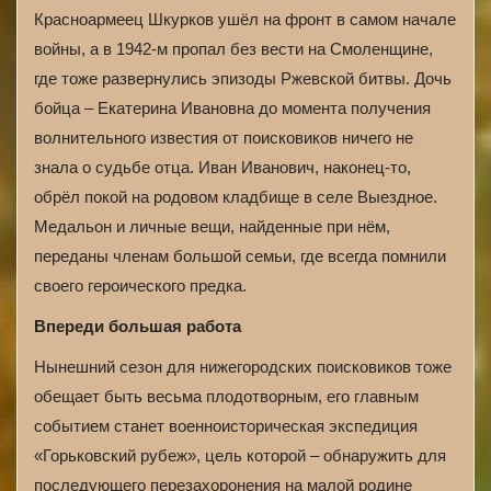
Красноармеец Шкурков ушёл на фронт в самом начале
войны, а в 1942-м пропал без вести на Смоленщине,
где тоже развернулись эпизоды Ржевской битвы. Дочь
бойца – Екатерина Ивановна до момента получения
волнительного известия от поисковиков ничего не
знала о судьбе отца. Иван Иванович, наконец-то,
обрёл покой на родовом кладбище в селе Выездное.
Медальон и личные вещи, найденные при нём,
переданы членам большой семьи, где всегда помнили
своего героического предка.
Впереди большая работа
Нынешний сезон для нижегородских поисковиков тоже
обещает быть весьма плодотворным, его главным
событием станет военноисторическая экспедиция
«Горьковский рубеж», цель которой – обнаружить для
последующего перезахоронения на малой родине