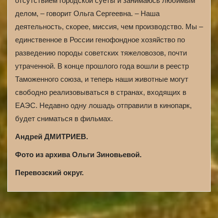
отсутствием городской суеты и занимаюсь любимым
делом, – говорит Ольга Сергеевна. – Наша
деятельность, скорее, миссия, чем производство. Мы –
единственное в России генофондное хозяйство по
разведению породы советских тяжеловозов, почти
утраченной. В конце прошлого года вошли в реестр
Таможенного союза, и теперь наши животные могут
свободно реализовываться в странах, входящих в
ЕАЭС. Недавно одну лошадь отправили в кинопарк,
будет сниматься в фильмах.
Андрей ДМИТРИЕВ.
Фото из архива Ольги Зиновьевой.
Перевозский округ.
A