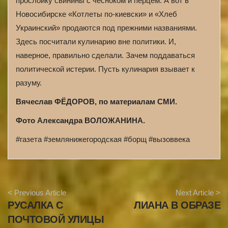
прослойку свинины с чесноком и перцем. А вот в
Новосибирске «Котлеты по-киевски» и «Хлеб
Украинский» продаются под прежними названиями.
Здесь посчитали кулинарию вне политики. И,
наверное, правильно сделали. Зачем поддаваться
политической истерии. Пусть кулинария взывает к
разуму.
Вячеслав ФЁДОРОВ, по материалам СМИ.
Фото Александра ВОЛОЖАНИНА.
#газета #землянижегородская #борщ #вызоввека
A
< Previous Article
Next Article >
r
РУСАЛКА С
ЛИАНА В ОБРАЗЕ
t
i
ПОЧТОВОЙ УЛИЦЫ
c