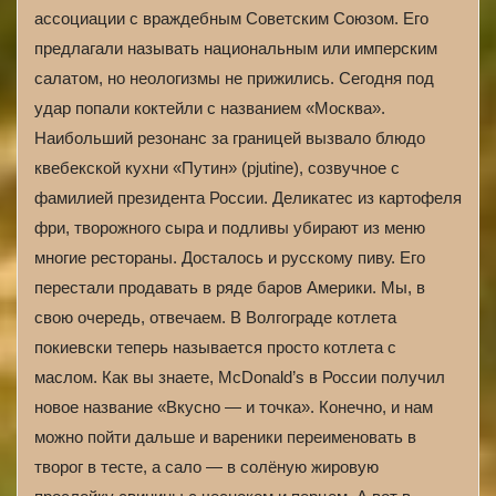
ассоциации с враждебным Советским Союзом. Его
предлагали называть национальным или имперским
салатом, но неологизмы не прижились. Сегодня под
удар попали коктейли с названием «Москва».
Наибольший резонанс за границей вызвало блюдо
квебекской кухни «Путин» (pjutine), созвучное с
фамилией президента России. Деликатес из картофеля
фри, творожного сыра и подливы убирают из меню
многие рестораны. Досталось и русскому пиву. Его
перестали продавать в ряде баров Америки. Мы, в
свою очередь, отвечаем. В Волгограде котлета
покиевски теперь называется просто котлета с
маслом. Как вы знаете, McDonald’s в России получил
новое название «Вкусно — и точка». Конечно, и нам
можно пойти дальше и вареники переименовать в
творог в тесте, а сало — в солёную жировую