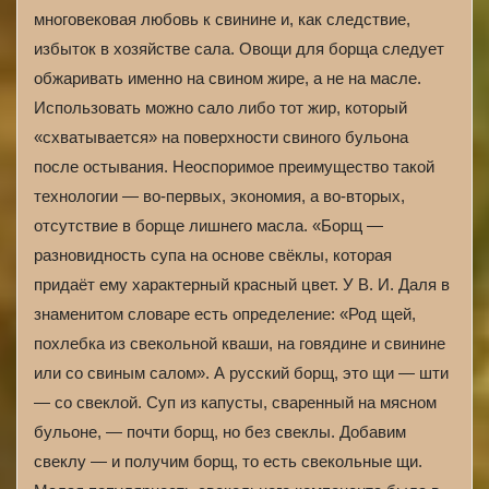
многовековая любовь к свинине и, как следствие,
избыток в хозяйстве сала. Овощи для борща следует
обжаривать именно на свином жире, а не на масле.
Использовать можно сало либо тот жир, который
«схватывается» на поверхности свиного бульона
после остывания. Неоспоримое преимущество такой
технологии — во-первых, экономия, а во-вторых,
отсутствие в борще лишнего масла. «Борщ —
разновидность супа на основе свёклы, которая
придаёт ему характерный красный цвет. У В. И. Даля в
знаменитом словаре есть определение: «Род щей,
похлебка из свекольной кваши, на говядине и свинине
или со свиным салом». А русский борщ, это щи — шти
— со свеклой. Суп из капусты, сваренный на мясном
бульоне, — почти борщ, но без свеклы. Добавим
свеклу — и получим борщ, то есть свекольные щи.