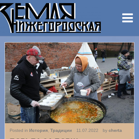
Posted in
История
,
Традиции
11.07.2022
by
cherta