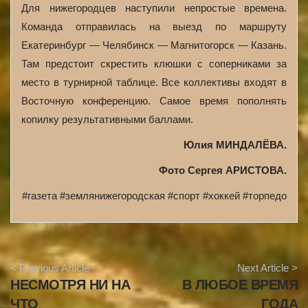
Для нижегородцев наступили непростые времена.
Команда отправилась на выезд по маршруту
Екатеринбург — Челябинск — Магнитогорск — Казань.
Там предстоит скрестить клюшки с соперниками за
место в турнирной таблице. Все коллективы входят в
Восточную конференцию. Самое время пополнять
копилку результативными баллами.
Юлия МИНДАЛЁВА.
Фото Сергея АРИСТОВА.
#газета #землянижегородская #спорт #хоккей #торпедо
A
< Previous Article
Next Article >
r
НЕСМОТРЯ НИ НА
В ЛЮБОЕ ВРЕМЯ
t
i
ЧТО
ГОДА