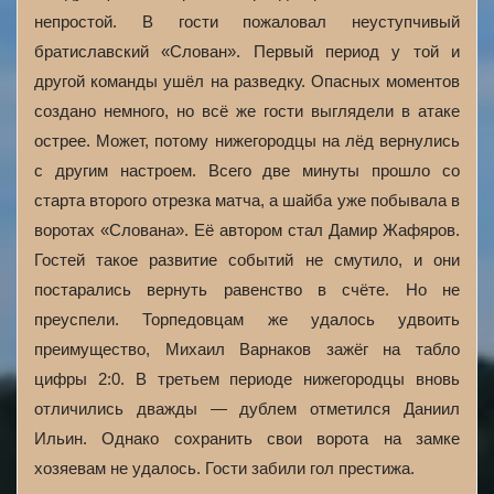
непростой. В гости пожаловал неуступчивый
братиславский «Слован». Первый период у той и
другой команды ушёл на разведку. Опасных моментов
создано немного, но всё же гости выглядели в атаке
острее. Может, потому нижегородцы на лёд вернулись
с другим настроем. Всего две минуты прошло со
старта второго отрезка матча, а шайба уже побывала в
воротах «Слована». Её автором стал Дамир Жафяров.
Гостей такое развитие событий не смутило, и они
постарались вернуть равенство в счёте. Но не
преуспели. Торпедовцам же удалось удвоить
преимущество, Михаил Варнаков зажёг на табло
цифры 2:0. В третьем периоде нижегородцы вновь
отличились дважды — дублем отметился Даниил
Ильин. Однако сохранить свои ворота на замке
хозяевам не удалось. Гости забили гол престижа.