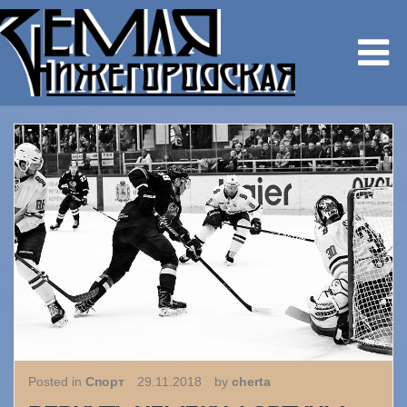
Posted in
Спорт
29.11.2018
by
cherta